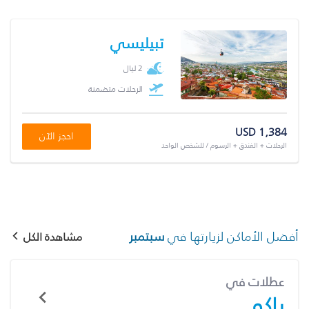
تبيليسي
2 ليال
الرحلات متضمنة
USD 1,384
احجز الآن
الرحلات + الفندق + الرسوم / للشخص الواحد
أفضل الأماكن لزيارتها في
سبتمبر
مشاهدة الكل
عطلات في
باكو