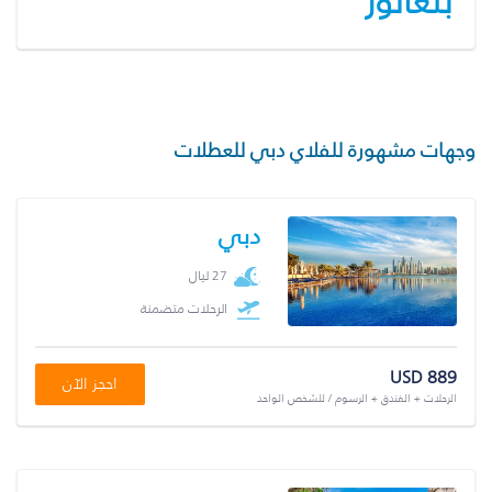
بنغالور
وجهات مشهورة للفلاي دبي للعطلات
دبي
27 ليال
الرحلات متضمنة
USD 889
احجز الآن
الرحلات + الفندق + الرسوم / للشخص الواحد