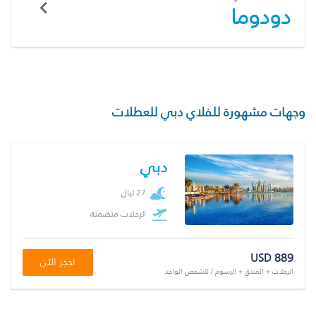
دودوما
وجهات مشهورة للفلاي دبي للعطلات
دبي
27 ليال
الرحلات متضمنة
USD 889
احجز الآن
الرحلات + الفندق + الرسوم / للشخص الواحد