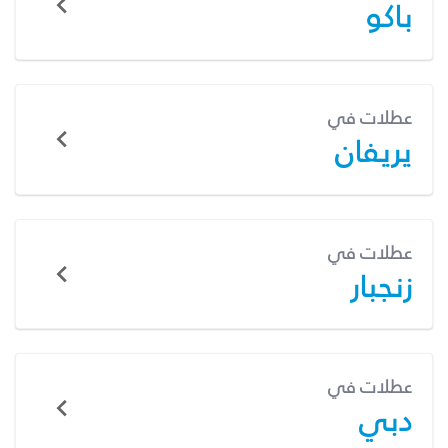
باكو
عطلات في
يريفان
عطلات في
زنجبار
عطلات في
دبي