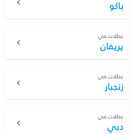
باكو
عطلات في
يريفان
عطلات في
زنجبار
عطلات في
دبي