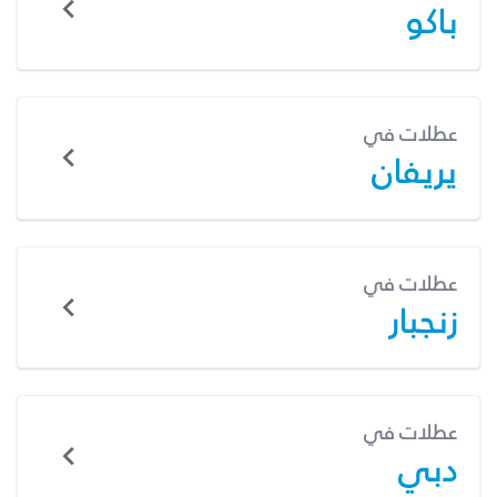
باكو
عطلات في
يريفان
عطلات في
زنجبار
عطلات في
دبي