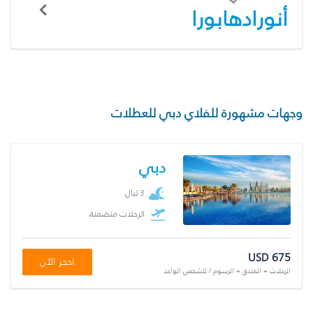
أنورادهابورا
وجهات مشهورة للفلاي دبي للعطلات
دبي
3 ليال
الرحلات متضمنة
USD 675
احجز الآن
الرحلات + الفندق + الرسوم / للشخص الواحد