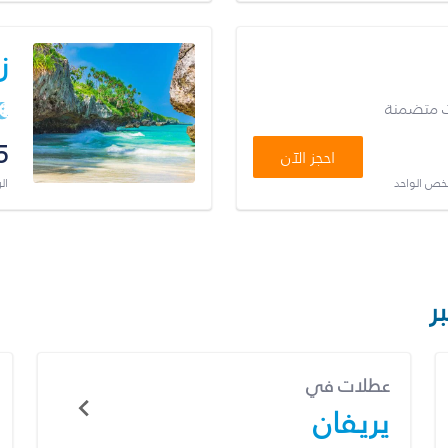
ز
ت متضمنة
5
احجز الآن
شخص الواحد
ال
ر
عطلات في
يريفان