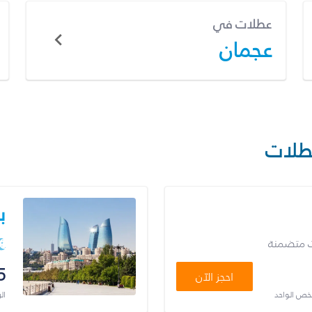
عطلات في
عجمان
طلات
ب
ت متضمنة
5
احجز الآن
شخص الواحد
ال