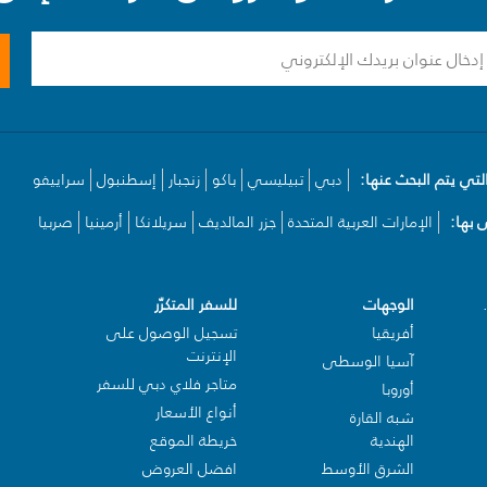
لتي يتم البحث عنها:
دبي
تبيليسي
باكو
زنجبار
إسطنبول
سراييفو
بها:
الإمارات العربية المتحدة
جزر المالديف
سريلانكا
أرمينيا
صربيا
الوجهات
للسفر المتكرّر
أفريقيا
تسجيل الوصول على
الإنترنت
آسيا الوسطى
متاجر فلاي دبي للسفر
أوروبا
أنواع الأسعار
شبه القارة
الهندية
خريطة الموقع
الشرق الأوسط
افضل العروض