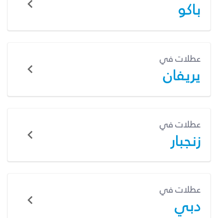
باكو
عطلات في
يريفان
عطلات في
زنجبار
عطلات في
دبي