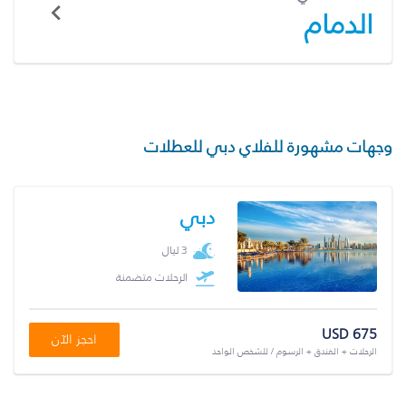
الدمام
وجهات مشهورة للفلاي دبي للعطلات
دبي
3 ليال
الرحلات متضمنة
USD 675
احجز الآن
الرحلات + الفندق + الرسوم / للشخص الواحد