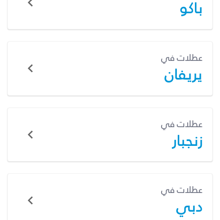
باكو
عطلات في
يريفان
عطلات في
زنجبار
عطلات في
دبي