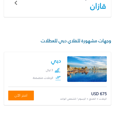
قازان
وجهات مشهورة للفلاي دبي للعطلات
دبي
3 ليال
الرحلات متضمنة
USD 675
احجز الآن
الرحلات + الفندق + الرسوم / للشخص الواحد