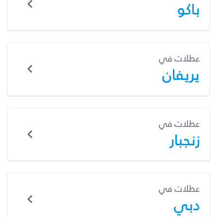
باكو
عطلات في
يريفان
عطلات في
زنجبار
عطلات في
دبي