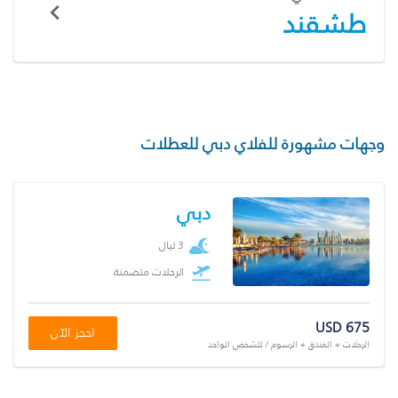
طشقند
وجهات مشهورة للفلاي دبي للعطلات
دبي
3 ليال
الرحلات متضمنة
USD 675
احجز الآن
الرحلات + الفندق + الرسوم / للشخص الواحد