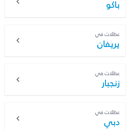
باكو
عطلات في
يريفان
عطلات في
زنجبار
عطلات في
دبي