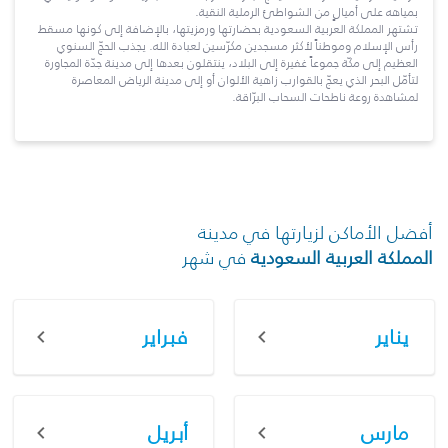
بمياهه على أميالٍ من الشواطئ الرملية النقية.
تشتهر المملكة العربية السعودية بحضارتها ورمزيتها، بالإضافة إلى كونها مسقط
رأس الإسلام وموطناً لأكثر مسجدين مكرّسين لعبادة الله. يجذب الحجّ السنوي
العظيم إلى مكّة جموعاً غفيرة إلى البلاد، ينتقلون بعدها إلى مدينة جدّة المجاورة
لتأمّل البحر الذي يعجّ بالقوارب زاهية الألوان أو إلى مدينة الرياض المعاصرة
لمشاهدة روعة ناطحات السحاب البرّاقة.
أفضل الأماكن لزيارتها في مدينة
المملكة العربية السعودية
في شهر
يناير
فبراير
مارس
أبريل