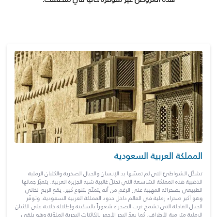
المملكة العربية السعودية
تشكّل الشواطئ التي لم تمسّها يد الإنسان والجبال الصخرية والكثبان الرملية
الذهبية هذه المملكة الشاسعة التي تحتلّ غالبية شبه الجزيرة العربية. يتميّز جمالها
الطبيعي بصحرائه المهيبة على الرغم من أنه يتمتّع بتنوع كبير. يقع الربع الخالي
وهو أكبر صحراء رملية في العالم داخل حدود المملكة العربية السعودية. وتوفّر
الجبال القاحلة التي تشمخ غرب الصحراء شعوراً بالسكينة وإطلالة خلابة على الكثبان
الرملية مترامية الأطراف. كما يعجّ البحر الأحمر بالكائنات البحرية الملوّنة وهو يلقي