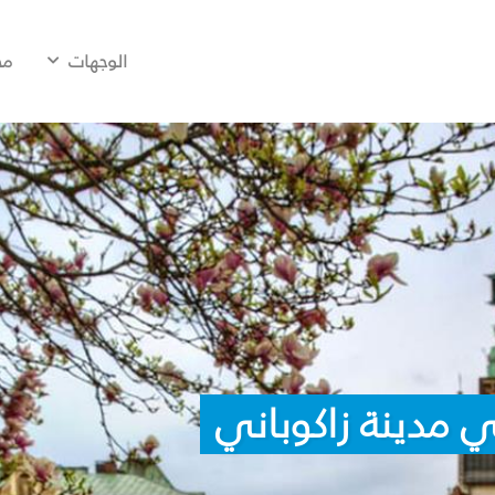
الوجهات
مح
 مدينة زاكوباني