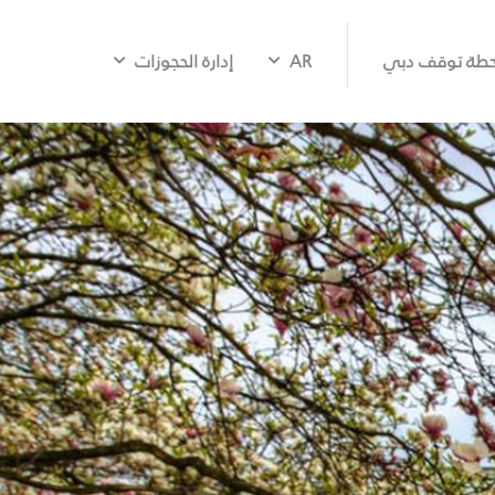
طة توقف دبي
AR
إدارة الحجوزات