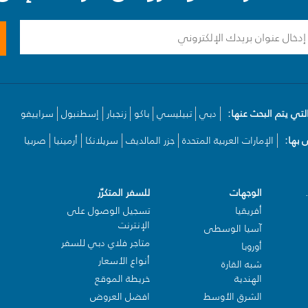
لتي يتم البحث عنها:
دبي
تبيليسي
باكو
زنجبار
إسطنبول
سراييفو
بها:
الإمارات العربية المتحدة
جزر المالديف
سريلانكا
أرمينيا
صربيا
الوجهات
للسفر المتكرّر
أفريقيا
تسجيل الوصول على
الإنترنت
آسيا الوسطى
متاجر فلاي دبي للسفر
أوروبا
أنواع الأسعار
شبه القارة
الهندية
خريطة الموقع
الشرق الأوسط
افضل العروض