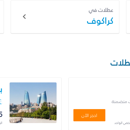
عطلات في
كراكوف
طلات
ب
ت متضمنة
5
احجز الآن
شخص الواحد
ال