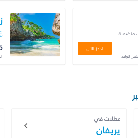
ز
ت متضمنة
5
احجز الآن
شخص الواحد
ال
ر
عطلات في
يريفان