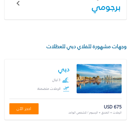
برجومي
وجهات مشهورة للفلاي دبي للعطلات
دبي
3 ليال
الرحلات متضمنة
USD 675
احجز الآن
الرحلات + الفندق + الرسوم / للشخص الواحد