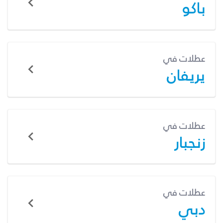
باكو
عطلات في
يريفان
عطلات في
زنجبار
عطلات في
دبي