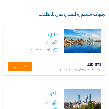
وجهات مشهورة للفلاي دبي للعطلات
دبي
3 ليال
الرحلات متضمنة
USD 675
احجز الآن
الرحلات + الفندق + الرسوم / للشخص الواحد
باكو
2 ليال