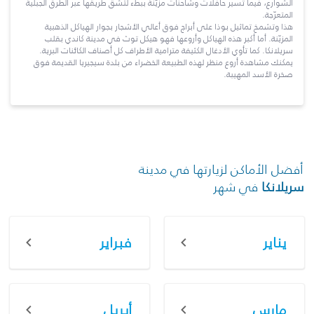
الشوارع، فيما تسير حافلات وشاحنات مزيّنة ببطء لتشقّ طريقها عبر الطرق الجبلية
المتعرّجة.
هذا وتشمخ تماثيل بوذا على أبراج فوق أعالي الأشجار بجوار الهياكل الذهبية
المزيّنة. أما أكبر هذه الهياكل وأروعها فهو هيكل توث في مدينة كاندي بقلب
سريلانكا. كما تأوي الأدغال الكثيفة مترامية الأطراف كل أصناف الكائنات البرية.
يمكنك مشاهدة أروع منظر لهذه الطبيعة الخضراء من بلدة سيجيريا القديمة فوق
صخرة الأسد المهيبة.
أفضل الأماكن لزيارتها في مدينة
سريلانكا
في شهر
يناير
فبراير
مارس
أبريل