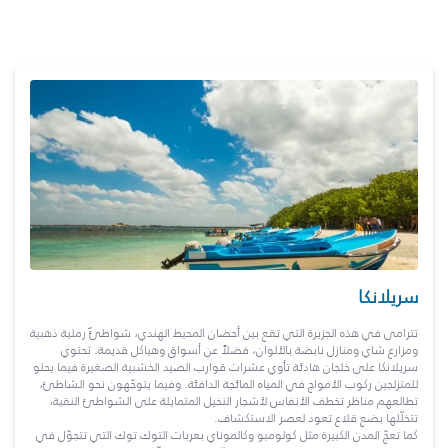
سريلانكا
تترامى في هذه الجزيرة التي تقع بين أحضان المحيط الهندي، شواطئٌ رملية ذهبية
ومزارع شاي ومنازل نابضة بالألوان، فضلاً عن أسواق وهياكل قديمة. تحتوي
سريلانكا على خلجان هادئة تأوي عشرات قوارب الصيد الخشبية الصغيرة فيما يحلو
للمتزلجين ركوب الأمواج في المياه المائجة الدافئة. وفيما يتوجّهون نحو الشاطئ،
تطالعهم مناظر تخطف الأنفاس لأشجار النخيل المتمايلة على الشواطئ النقية،
تتخلّلها بضع قلاع تعود لعصر الاستكشاف.
كما تعجّ المدن الكبيرة مثل كولومبو وكالموناي بعربات التوك توك التي تتجوّل في