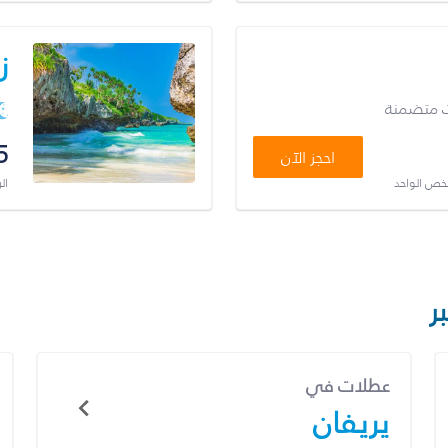
ز
ت متضمنة
5
احجز الآن
شخص الواحد
ال
ر
عطلات في
يريفان