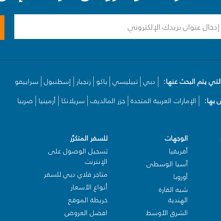
لتي يتم البحث عنها:
دبي
تبيليسي
باكو
زنجبار
إسطنبول
سراييفو
بها:
الإمارات العربية المتحدة
جزر المالديف
سريلانكا
أرمينيا
صربيا
الوجهات
للسفر المتكرّر
أفريقيا
تسجيل الوصول على
الإنترنت
آسيا الوسطى
متاجر فلاي دبي للسفر
أوروبا
أنواع الأسعار
شبه القارة
الهندية
خريطة الموقع
الشرق الأوسط
افضل العروض