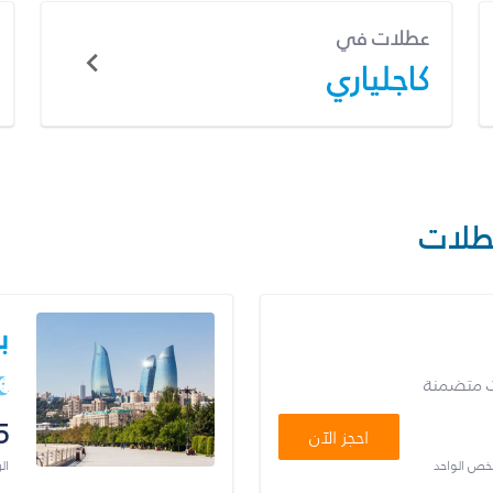
عطلات في
كاجلياري
طلات
ب
ت متضمنة
5
احجز الآن
شخص الواحد
ال