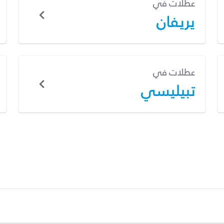
عطلات في
يريفان
عطلات في
تبيليسي