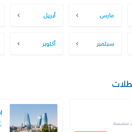
مارس
أبريل
سبتمبر
أكتوبر
طلات
ب
ت متضمنة