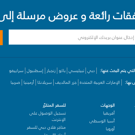
ت رائعة و عروض مرسلة إلى 
لتي يتم البحث عنها:
دبي
تبيليسي
باكو
زنجبار
إسطنبول
سراييفو
بها:
الإمارات العربية المتحدة
جزر المالديف
سريلانكا
أرمينيا
صربيا
الوجهات
للسفر المتكرّر
أفريقيا
تسجيل الوصول على
الإنترنت
آسيا الوسطى
متاجر فلاي دبي للسفر
أوروبا