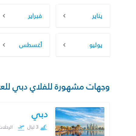
يناير
فبراير
يوليو
أغسطس
وجهات مشهورة للفلاي دبي للع
دبي
3 ليال
الرحلا