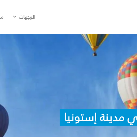
الوجهات
مح
 مدينة إستونيا