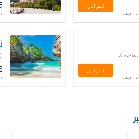
5
احجز الآن
شخص الواحد
ال
ز
ت متضمنة
5
احجز الآن
شخص الواحد
ال
ر