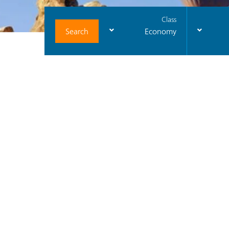
Class
Search
Economy