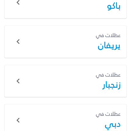
باكو
عطلات في
يريفان
عطلات في
زنجبار
عطلات في
دبي