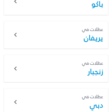
باكو
عطلات في
يريفان
عطلات في
زنجبار
عطلات في
دبي