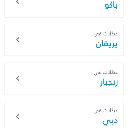
باكو
عطلات في
يريفان
عطلات في
زنجبار
عطلات في
دبي