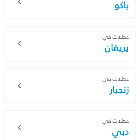
باكو
عطلات في
يريفان
عطلات في
زنجبار
عطلات في
دبي