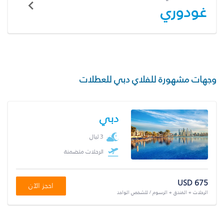
غودوري
وجهات مشهورة للفلاي دبي للعطلات
دبي
3 ليال
الرحلات متضمنة
USD 675
احجز الآن
الرحلات + الفندق + الرسوم / للشخص الواحد