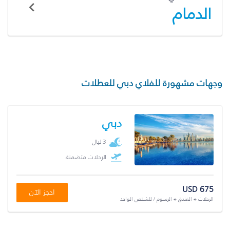
الدمام
وجهات مشهورة للفلاي دبي للعطلات
دبي
3 ليال
الرحلات متضمنة
USD 675
احجز الآن
الرحلات + الفندق + الرسوم / للشخص الواحد