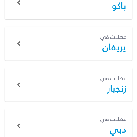
باكو
عطلات في
يريفان
عطلات في
زنجبار
عطلات في
دبي