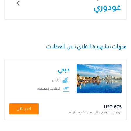
غودوري
وجهات مشهورة للفلاي دبي للعطلات
دبي
3 ليال
الرحلات متضمنة
USD 675
احجز الآن
الرحلات + الفندق + الرسوم / للشخص الواحد