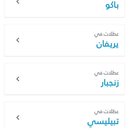
باكو
عطلات في
يريفان
عطلات في
زنجبار
عطلات في
تبيليسي