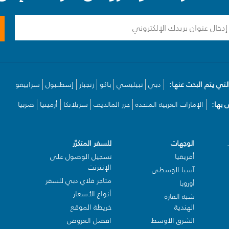
لتي يتم البحث عنها:
دبي
تبيليسي
باكو
زنجبار
إسطنبول
سراييفو
بها:
الإمارات العربية المتحدة
جزر المالديف
سريلانكا
أرمينيا
صربيا
الوجهات
للسفر المتكرّر
أفريقيا
تسجيل الوصول على
الإنترنت
آسيا الوسطى
متاجر فلاي دبي للسفر
أوروبا
أنواع الأسعار
شبه القارة
الهندية
خريطة الموقع
الشرق الأوسط
افضل العروض