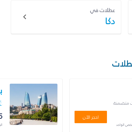
عطلات في
دكا
طلات
ب
ت متضمنة
5
احجز الآن
شخص الواحد
ال