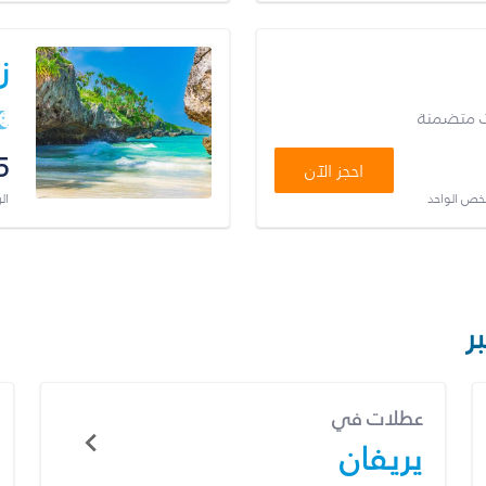
ز
ت متضمنة
5
احجز الآن
شخص الواحد
ال
ر
عطلات في
يريفان