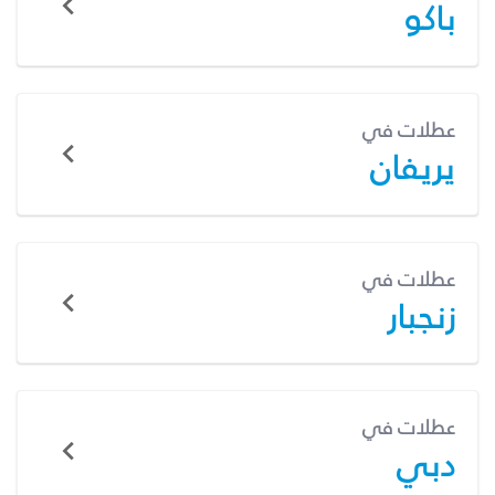
باكو
عطلات في
يريفان
عطلات في
زنجبار
عطلات في
دبي