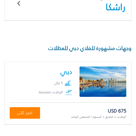
راشكا
وجهات مشهورة للفلاي دبي للعطلات
دبي
3 ليال
الرحلات متضمنة
USD 675
احجز الآن
الرحلات + الفندق + الرسوم / للشخص الواحد