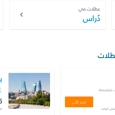
عطلات في
دُراس
طلات
ب
ت متضمنة
5
احجز الآن
شخص الواحد
ال