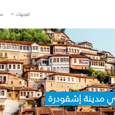
الوجهات
مح
ي مدينة إشقودرة