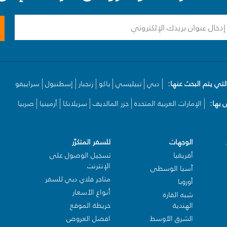
لتي يتم البحث عنها:
دبي
تبيليسي
باكو
زنجبار
إسطنبول
سراييفو
بها:
الإمارات العربية المتحدة
جزر المالديف
سريلانكا
أرمينيا
صربيا
الوجهات
للسفر المتكرّر
أفريقيا
تسجيل الوصول على
الإنترنت
آسيا الوسطى
متاجر فلاي دبي للسفر
أوروبا
أنواع الأسعار
شبه القارة
الهندية
خريطة الموقع
الشرق الأوسط
افضل العروض