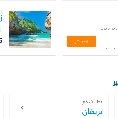
ز
ت متضمنة
5
احجز الآن
شخص الواحد
ال
ر
عطلات في
يريفان