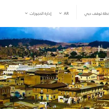
طة توقف دبي
AR
إدارة الحجوزات