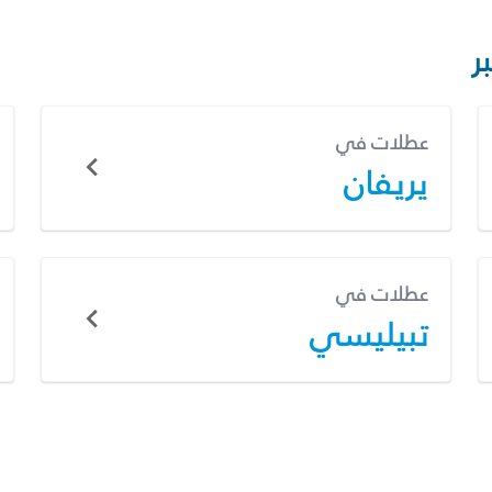
ر
عطلات في
يريفان
عطلات في
تبيليسي