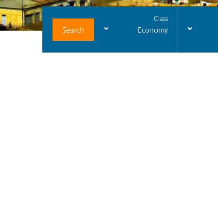
Class
Search
Economy