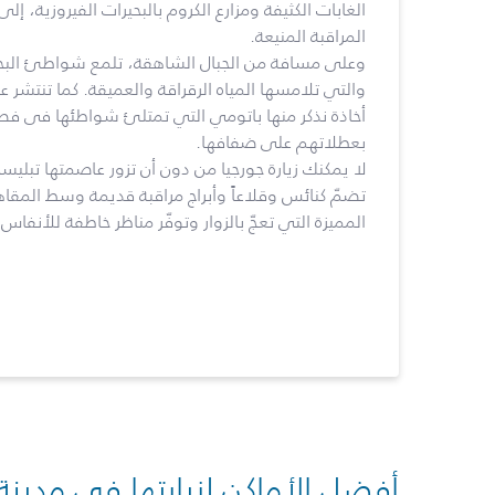
الغابات الكثيفة ومزارع الكروم بالبحيرات الفيروزية، إ
المراقبة المنيعة.
وعلى مسافة من الجبال الشاهقة، تلمع شواطئ البحر
والتي تلامسها المياه الرقراقة والعميقة. كما تنتشر
أخاذة نذكر منها باتومي التي تمتلئ شواطئها فى فص
بعطلاتهم على ضفافها.
لا يمكنك زيارة جورجيا من دون أن تزور عاصمتها تبليس
تضمّ كنائس وقلاعاً وأبراج مراقبة قديمة وسط المق
المميزة التي تعجّ بالزوار وتوفّر مناظر خاطفة للأنفا
أفضل الأماكن لزيارتها في مدينة