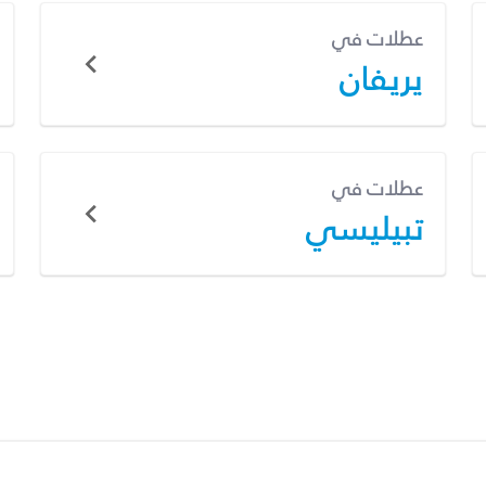
عطلات في
يريفان
عطلات في
تبيليسي