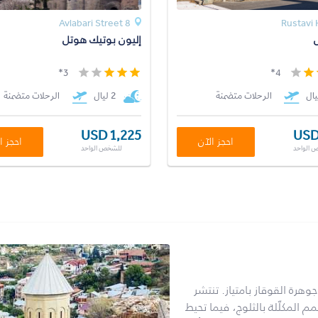
8 Avlabari Street
إليون بوتيك هوتل
3*
4*
الرحلات متضمنة
2 ليال
الرحلات متضمنة
USD 1,225
USD
احجز الآن
احجز ا
 الواحد
للشخص الواحد
وهرة القوقاز بامتياز. تنتشر
مم المكلّلة بالثلوج، فيما تحيط