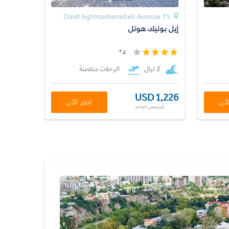
75 Davit Aghmashenebeli Avenue
إيل بوتيك هوتل
4*
2 ليال
الرحلات متضمنة
USD 1,226
لآن
احجز الآن
للشخص الواحد