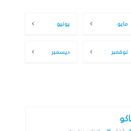
مايو
يونيو
نوفمبر
ديسمبر
اكو
2 ليال
الرحلات متضمنة