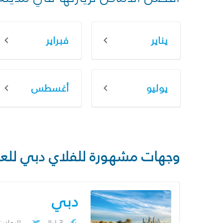
يناير
فبراير
يوليو
أغسطس
وجهات مشهورة للفلاي دبي للع
دبي
3 ليال
الرحلا