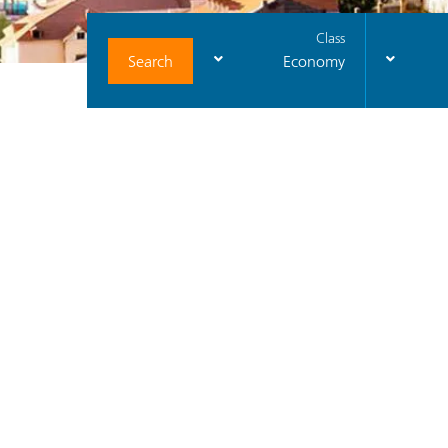
Class
Search
Economy