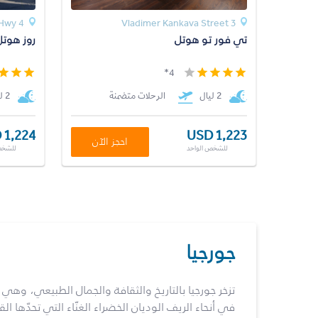
4 Rustavi Hwy
3 Vladimer Kankava Street
تي فور تو هوتل
روز هوتل
4*
2 ليال
الرحلات متضمنة
2 ليال
 1,224
USD 1,223
احجز الآن
للشخص الواحد
للشخص
جورجيا
تزخر جورجيا بالتاريخ والثقافة والجمال الطبيعي، وهي ج
في أنحاء الريف الوديان الخضراء الغنّاء التي تحدّها الق