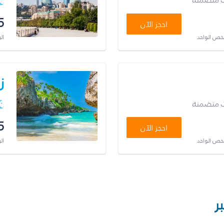
5
احجز الآن
شخص الواحد
ال
ز
ت متضمنة
5
احجز الآن
شخص الواحد
ال
ر