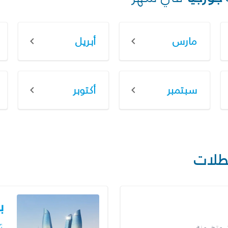
مارس
أبريل
سبتمبر
أكتوبر
طلات
ب
ت متضمنة