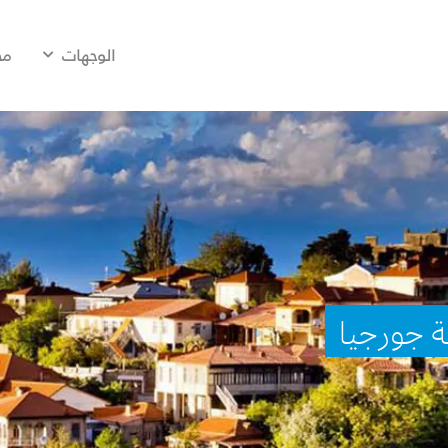
الوجهات
مح
ة جورجيا