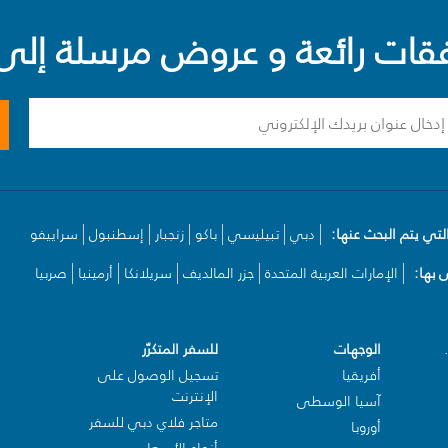
ت رائعة و عروض مرسلة إلى 
لتي يتم البحث عنها:
دبي
تبيليسي
باكو
زنجبار
إسطنبول
سراييفو
بها:
الإمارات العربية المتحدة
جزر المالديف
سريلانكا
أرمينيا
صربيا
الوجهات
للسفر المتكرّر
أفريقيا
تسجيل الوصول على
الإنترنت
آسيا الوسطى
متاجر فلاي دبي للسفر
أوروبا