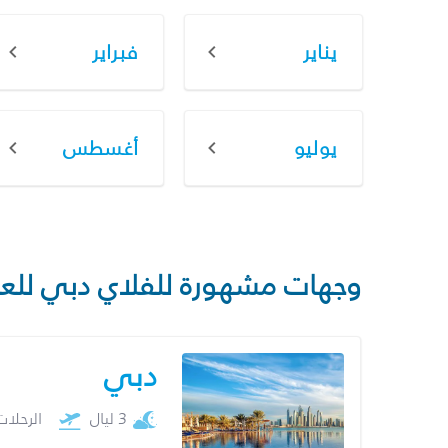
يناير
فبراير
يوليو
أغسطس
وجهات مشهورة للفلاي دبي للع
دبي
3 ليال
الرحلا