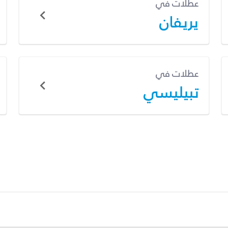
عطلات في
يريفان
عطلات في
تبيليسي