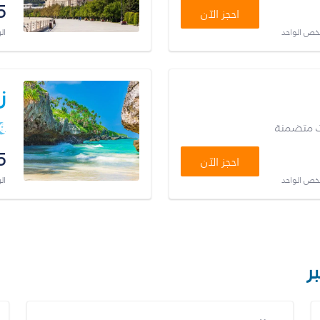
5
احجز الآن
شخص الواحد
ال
ز
ت متضمنة
5
احجز الآن
شخص الواحد
ال
ر