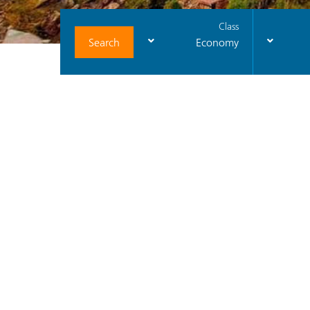
Class
Search
Economy