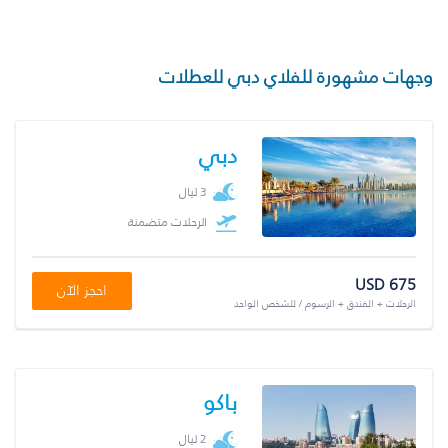
وجهات مشهورة للفلاي دبي للعطلات
دبي
3 ليال
الرحلات متضمنة
USD 675
احجز الآن
الرحلات + الفندق + الرسوم / للشخص الواحد
باكو
2 ليال