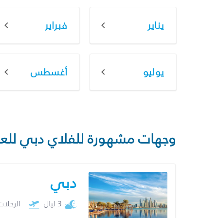
يناير
فبراير
يوليو
أغسطس
وجهات مشهورة للفلاي دبي للع
دبي
3 ليال
الرحلا