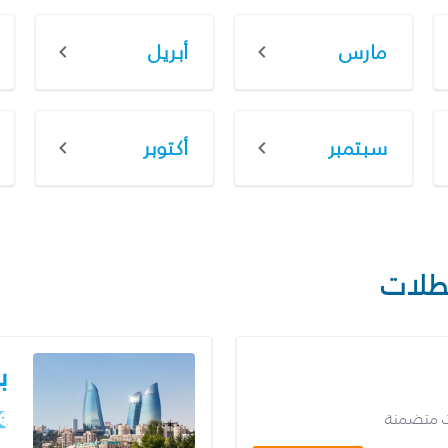
مارس
أبريل
سبتمبر
أكتوبر
طلات
ب
ت متضمنة