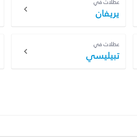
عطلات في
يريفان
عطلات في
تبيليسي