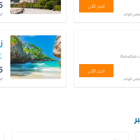
5
احجز الآن
شخص الواحد
ال
ز
ت متضمنة
5
احجز الآن
شخص الواحد
ال
ر