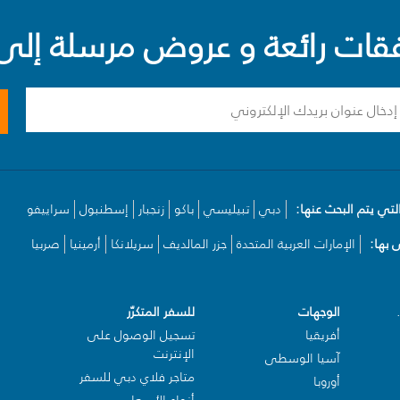
ت رائعة و عروض مرسلة إلى 
لتي يتم البحث عنها:
دبي
تبيليسي
باكو
زنجبار
إسطنبول
سراييفو
بها:
الإمارات العربية المتحدة
جزر المالديف
سريلانكا
أرمينيا
صربيا
الوجهات
للسفر المتكرّر
أفريقيا
تسجيل الوصول على
الإنترنت
آسيا الوسطى
متاجر فلاي دبي للسفر
أوروبا