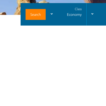
Class
Search
Economy