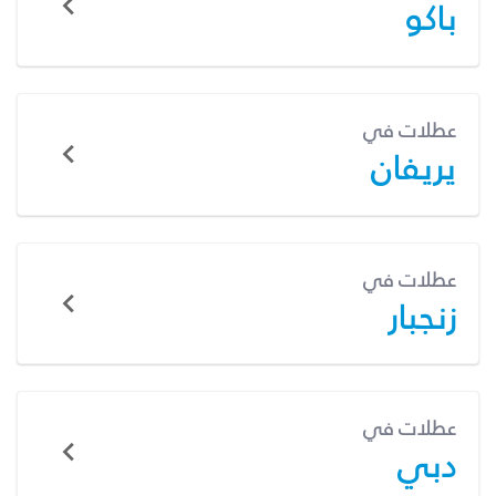
باكو
عطلات في
يريفان
عطلات في
زنجبار
عطلات في
دبي