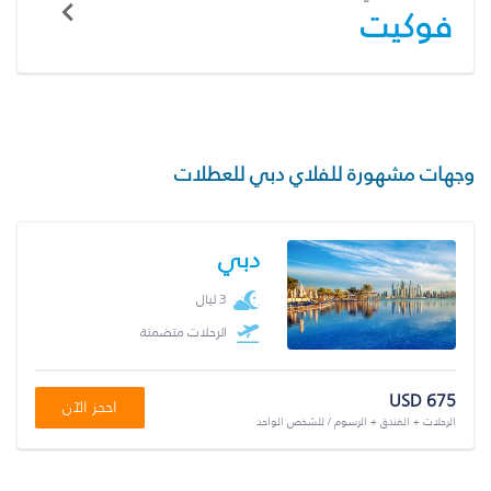
فوكيت
وجهات مشهورة للفلاي دبي للعطلات
دبي
3 ليال
الرحلات متضمنة
USD 675
احجز الآن
الرحلات + الفندق + الرسوم / للشخص الواحد