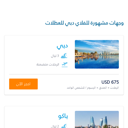
وجهات مشهورة للفلاي دبي للعطلات
دبي
3 ليال
الرحلات متضمنة
USD 675
احجز الآن
الرحلات + الفندق + الرسوم / للشخص الواحد
باكو
2 ليال