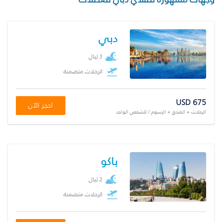
دبي
3 ليال
الرحلات متضمنة
USD 675
احجز الآن
الرحلات + الفندق + الرسوم / للشخص الواحد
باكو
2 ليال
الرحلات متضمنة