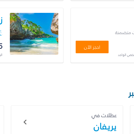
ز
ت متضمنة
5
احجز الآن
شخص الواحد
ال
ر
عطلات في
يريفان