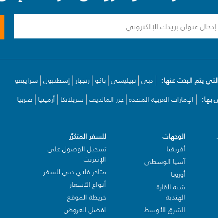
لتي يتم البحث عنها:
دبي
تبيليسي
باكو
زنجبار
إسطنبول
سراييفو
بها:
الإمارات العربية المتحدة
جزر المالديف
سريلانكا
أرمينيا
صربيا
الوجهات
للسفر المتكرّر
أفريقيا
تسجيل الوصول على
الإنترنت
آسيا الوسطى
متاجر فلاي دبي للسفر
أوروبا
أنواع الأسعار
شبه القارة
الهندية
خريطة الموقع
الشرق الأوسط
افضل العروض