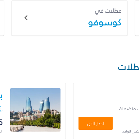
عطلات في
كوسوفو
طلات
ب
ت متضمنة
5
احجز الآن
شخص الواحد
ال