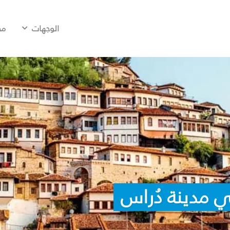
الوجهات
مح
 مدينة دُراس