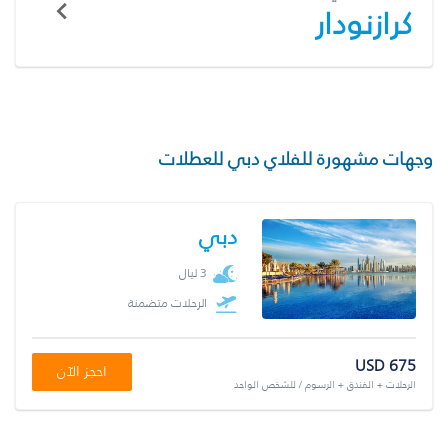
كرازنودار
وجهات مشهورة للفلاي دبي للعطلات
دبي
3 ليال
الرحلات متضمنة
USD 675
احجز الآن
الرحلات + الفندق + الرسوم / للشخص الواحد