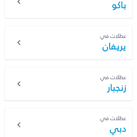
باكو
عطلات في
يريفان
عطلات في
زنجبار
عطلات في
دبي