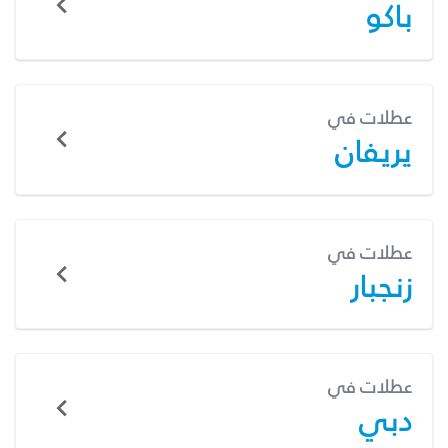
باكو
عطلات في
يريفان
عطلات في
زنجبار
عطلات في
دبي