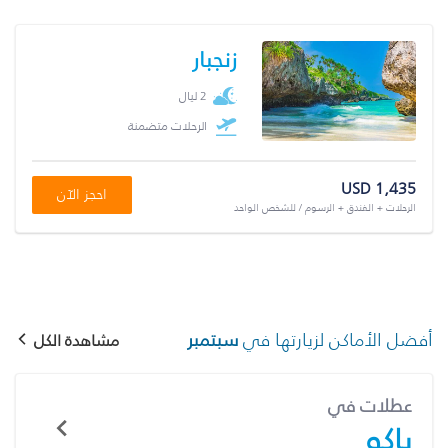
زنجبار
2 ليال
الرحلات متضمنة
USD 1,435
احجز الآن
الرحلات + الفندق + الرسوم / للشخص الواحد
أفضل الأماكن لزيارتها في
سبتمبر
مشاهدة الكل
عطلات في
باكو