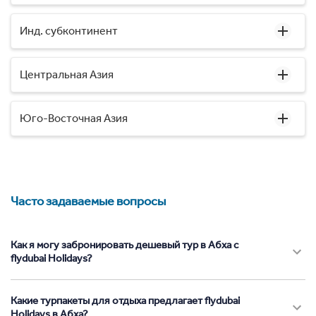
Инд. субконтинент
Центральная Азия
Юго-Восточная Азия
Часто задаваемые вопросы
Как я могу забронировать дешевый тур в Абха с
flydubai Holidays?
Какие турпакеты для отдыха предлагает flydubai
Holidays в Абха?