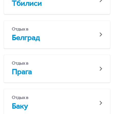
Тбилиси
Отдых в
Белград
Отдых в
Прага
Отдых в
Баку