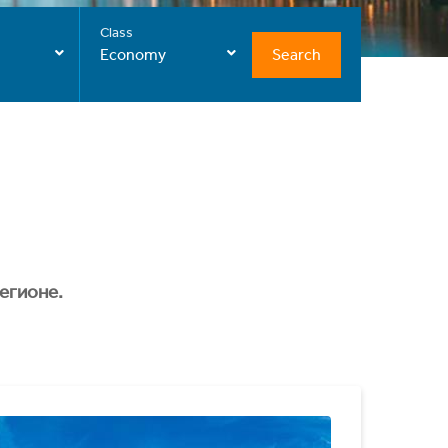
Class
Search
Economy
егионе.