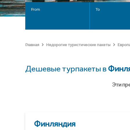
From
To
Главная
Недорогие туристические пакеты
Европ
Дешевые турпакеты в
Финл
Эти пр
Финляндия