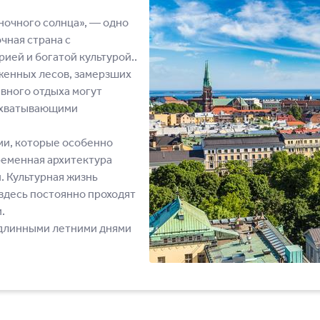
ночного солнца», — одно
чная страна с
ией и богатой культурой..
женных лесов, замерзших
вного отдыха могут
захватывающими
ми, которые особенно
ременная архитектура
 Культурная жизнь
 здесь постоянно проходят
.
 длинными летними днями