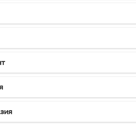
нт
я
зия