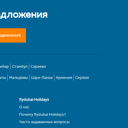
едложения
одписаться
зибар
Стамбул
Сараево
аты
Мальдивы
Шри-Ланка
Армения
Сербия
flydubai Holidays
О нас
Почему flydubai Holidays?
Часто задаваемые вопросы