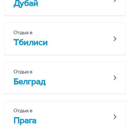
Дубай
Отдых в
Тбилиси
Отдых в
Белград
Отдых в
Прага