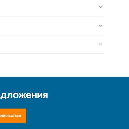
едложения
одписаться