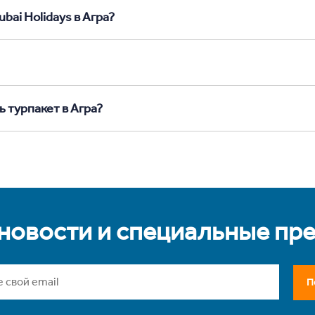
bai Holidays в Агра?
 турпакет в Агра?
 новости и специальные пр
П