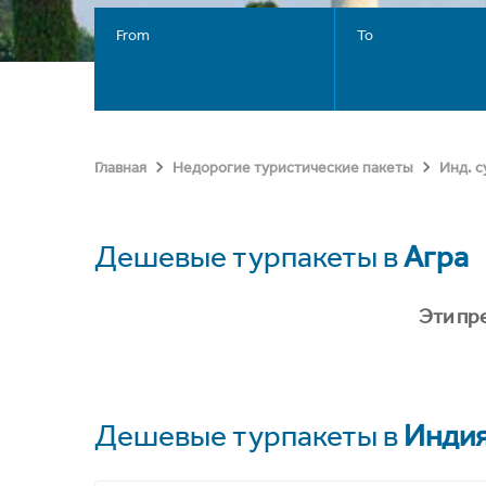
From
To
Главная
Недорогие туристические пакеты
Инд. 
Дешевые турпакеты в
Агра
Эти пр
Дешевые турпакеты в
Инди