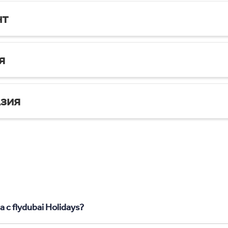
нт
я
зия
 с flydubai Holidays?