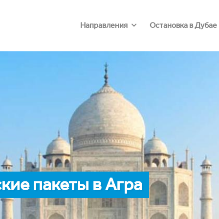
Направления
Остановка в Дубае
ие пакеты в Агра