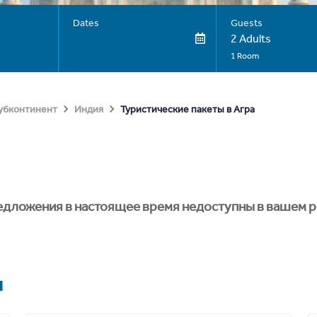
Dates
Guests
2 Adults
1 Room
Туристические пакеты в Агра
субконтинент
Индия
едложения в настоящее время недоступны в вашем р
я