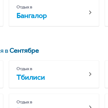
Отдых в
Бангалор
я в
Сентябре
Отдых в
Тбилиси
Отдых в