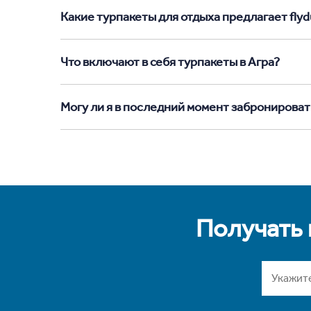
Какие турпакеты для отдыха предлагает flydu
Что включают в себя турпакеты в Агра?
Могу ли я в последний момент забронировать
Получать