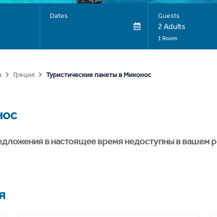
Dates
Guests
2 Adults
1 Room
Туристические пакеты в Миконос
а
Греция
нос
едложения в настоящее время недоступны в вашем р
я