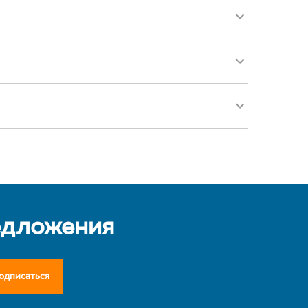
едложения
одписаться