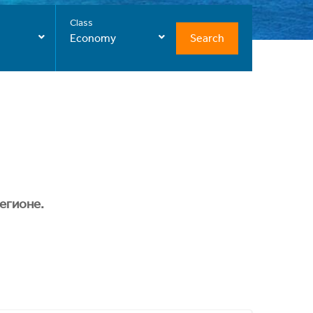
Class
Search
Economy
егионе.