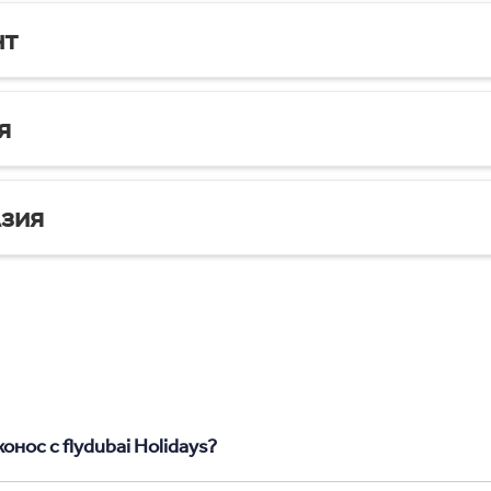
нт
я
зия
нос с flydubai Holidays?