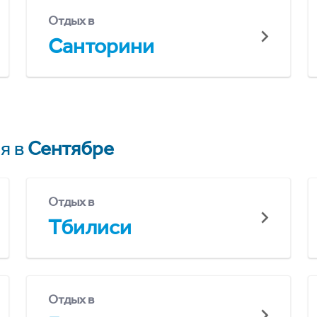
Отдых в
Санторини
я в
Сентябре
Отдых в
Тбилиси
Отдых в