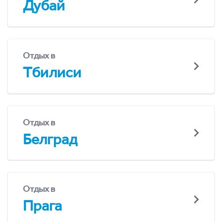
Дубай
Отдых в
Тбилиси
Отдых в
Белград
Отдых в
Прага