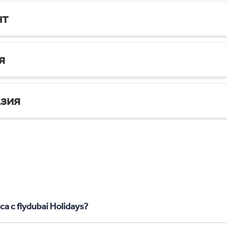
нт
я
зия
а с flydubai Holidays?