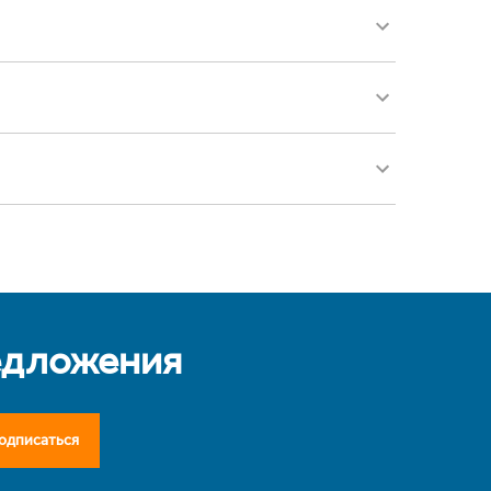
едложения
одписаться