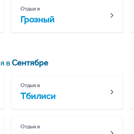
Отдых в
Грозный
я в
Сентябре
Отдых в
Тбилиси
Отдых в