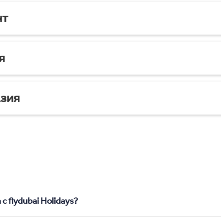
нт
я
зия
с flydubai Holidays?