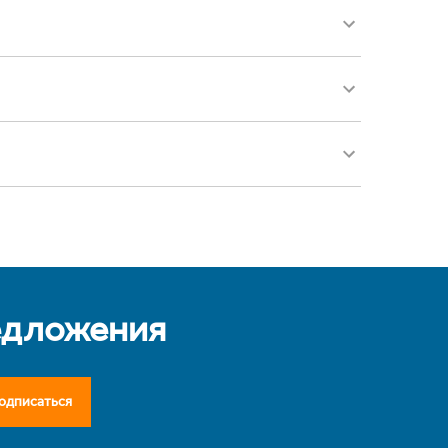
едложения
одписаться