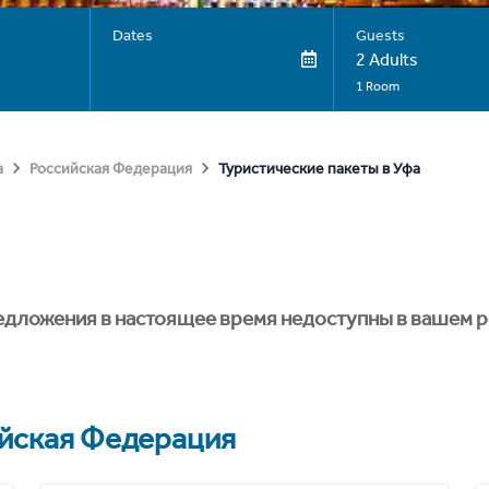
Dates
Guests
2 Adults
1 Room
Туристические пакеты в Уфа
а
Российская Федерация
едложения в настоящее время недоступны в вашем р
йская Федерация