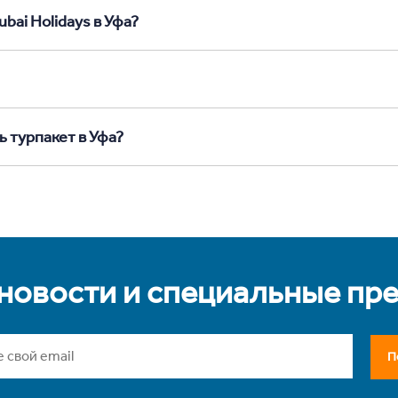
bai Holidays в Уфа?
ь турпакет в Уфа?
 новости и специальные пр
П