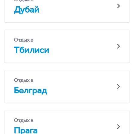
Дубай
Отдых в
Тбилиси
Отдых в
Белград
Отдых в
Прага