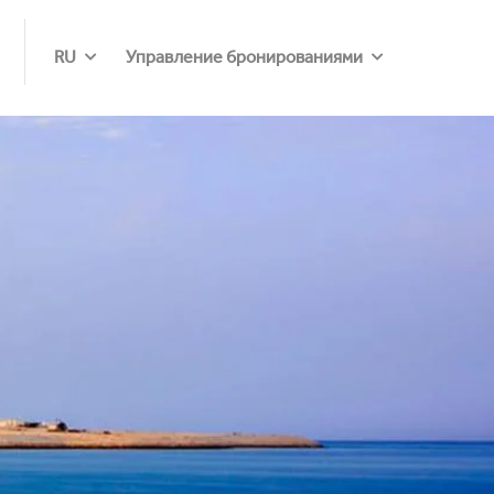
RU
Управление бронированиями