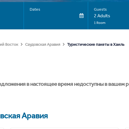
Dates
Guests
2 Adults
1 Room
Туристические пакеты в Хаиль
ий Восток
Саудовская Аравия
едложения в настоящее время недоступны в вашем р
вская Аравия