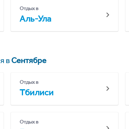
Отдых в
Аль-Ула
я в
Сентябре
Отдых в
Тбилиси
Отдых в