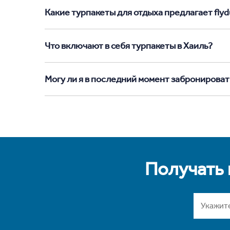
Какие турпакеты для отдыха предлагает flydu
Что включают в себя турпакеты в Хаиль?
Могу ли я в последний момент забронироват
Получать