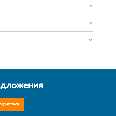
едложения
одписаться