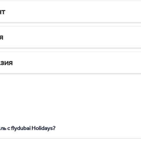
нт
я
зия
ь с flydubai Holidays?