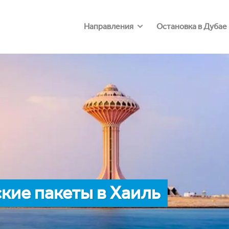
Направления
Остановка в Дубае
кие пакеты в Хаиль