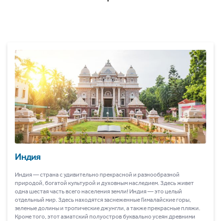
Индия
Индия ― страна с удивительно прекрасной и разнообразной
природой, богатой культурой и духовным наследием. Здесь живет
одна шестая часть всего населения земли! Индия ― это целый
отдельный мир. Здесь находятся заснеженные Гималайские горы,
зеленые долины и тропические джунгли, а также прекрасные пляжи.
Кроме того, этот азиатский полуостров буквально усеян древними