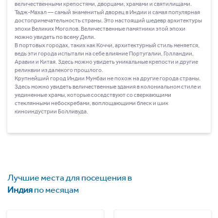
величественными крепостями, дворцами, храмами и святилищами.
Тадж-Махал ― самый знаменитый дворец в Индии и самая популярная
достопримечательность страны. Это настоящий шедевр архитектуры
эпохи Великих Моголов. Величественные памятники этой эпохи
можно увидеть по всему Дели.
В портовых городах, таких как Коччи, архитектурный стиль меняется,
ведь эти города испытали на себе влияние Португалии, Голландии,
Аравии и Китая. Здесь можно увидеть уникальные крепости и другие
реликвии из далекого прошлого.
Крупнейший город Индии Мумбаи не похож на другие города страны.
Здесь можно увидеть величественные здания в колониальном стиле и
уединенные храмы, которые соседствуют со сверкающими
стеклянными небоскребами, воплощающими блеск и шик
киноиндустрии Болливуда.
Лучшие места для посещения в
Индия
по месяцам