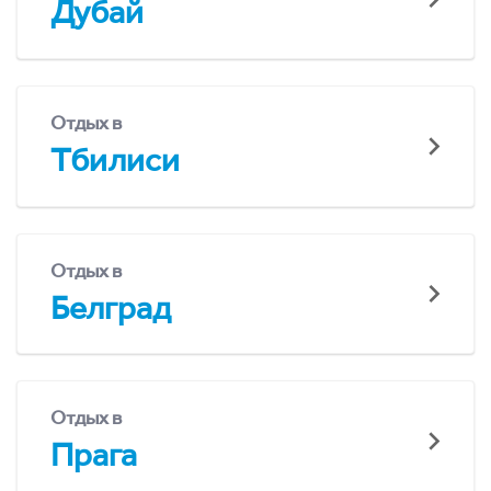
Дубай
Отдых в
Тбилиси
Отдых в
Белград
Отдых в
Прага