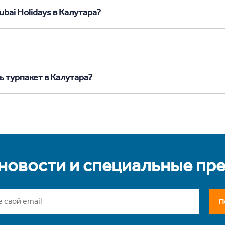
bai Holidays в Калутара?
ь турпакет в Калутара?
 новости и специальные пр
П