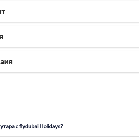
нт
я
зия
тара с flydubai Holidays?