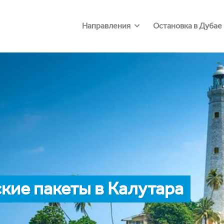
Направления
Остановка в Дубае
кие пакеты в Калутара