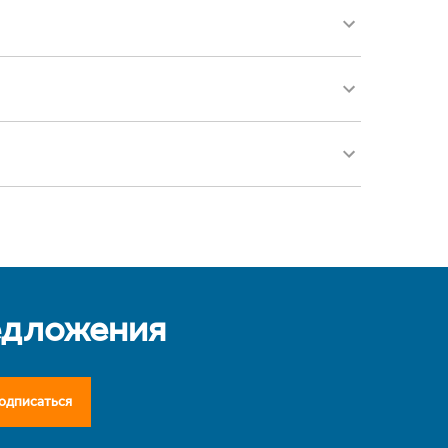
едложения
одписаться