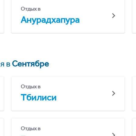
Отдых в
Анурадхапура
я в
Сентябре
Отдых в
Тбилиси
Отдых в