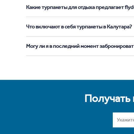
Какие турпакеты для отдыха предлагает flydu
Что включают в себя турпакеты в Калутара?
Могу ли я в последний момент забронироват
Получать