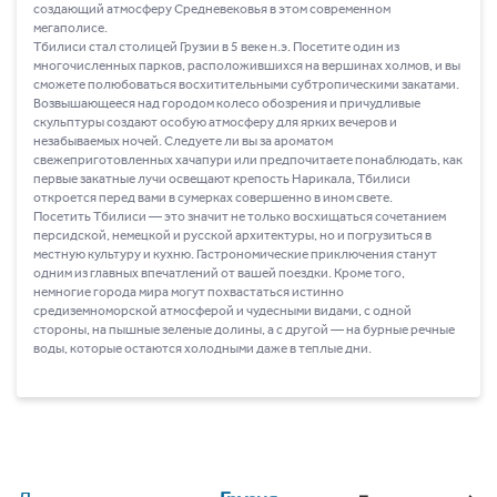
создающий атмосферу Средневековья в этом современном
мегаполисе.
Тбилиси стал столицей Грузии в 5 веке н.э. Посетите один из
многочисленных парков, расположившихся на вершинах холмов, и вы
сможете полюбоваться восхитительными субтропическими закатами.
Возвышающееся над городом колесо обозрения и причудливые
скульптуры создают особую атмосферу для ярких вечеров и
незабываемых ночей. Следуете ли вы за ароматом
свежеприготовленных хачапури или предпочитаете понаблюдать, как
первые закатные лучи освещают крепость Нарикала, Тбилиси
откроется перед вами в сумерках совершенно в ином свете.
Посетить Тбилиси ― это значит не только восхищаться сочетанием
персидской, немецкой и русской архитектуры, но и погрузиться в
местную культуру и кухню. Гастрономические приключения станут
одним из главных впечатлений от вашей поездки. Кроме того,
немногие города мира могут похвастаться истинно
средиземноморской атмосферой и чудесными видами, с одной
стороны, на пышные зеленые долины, а с другой ― на бурные речные
воды, которые остаются холодными даже в теплые дни.