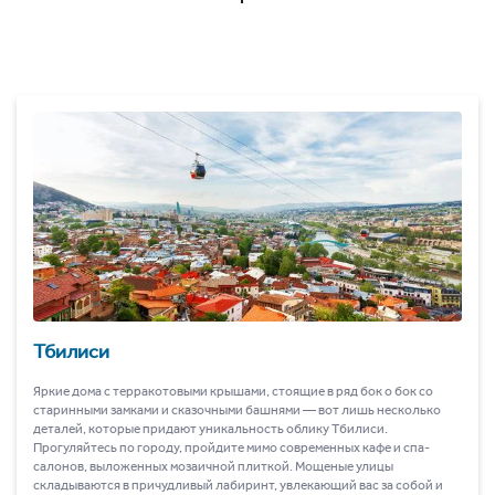
Тбилиси
Яркие дома с терракотовыми крышами, стоящие в ряд бок о бок со
старинными замками и сказочными башнями ― вот лишь несколько
деталей, которые придают уникальность облику Тбилиси.
Прогуляйтесь по городу, пройдите мимо современных кафе и спа-
салонов, выложенных мозаичной плиткой. Мощеные улицы
складываются в причудливый лабиринт, увлекающий вас за собой и